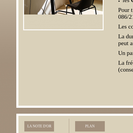
les
Pour 
086/2
Les c
La du
peut a
Un par
La fr
(conse
Tél
LA NOTE D'OR
PLAN