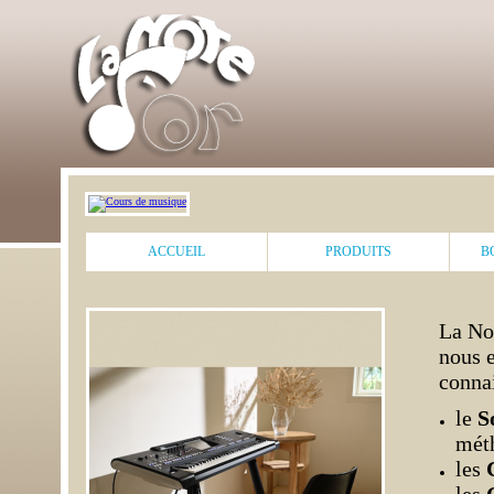
ACCUEIL
PRODUITS
B
La Not
nous 
connai
le
S
méth
les