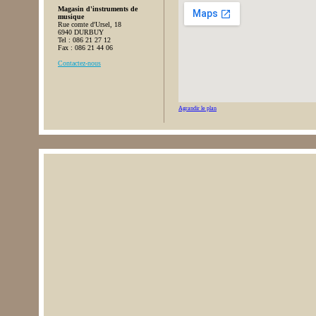
Magasin d'instruments de
musique
Rue comte d'Ursel, 18
6940 DURBUY
Tel : 086 21 27 12
Fax : 086 21 44 06
Contactez-nous
Agrandir le plan