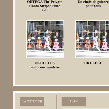
ORTEGA The Private
Un choix de guitare
Room Striped Suite
pour tous
C/E
UKULELES
UKULELE
nombreux modèles
LA NOTE D'OR
PLAN