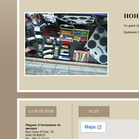
HOHN
Un grand ch
Egalement
LA NOTE D'OR
PLAN
Magasin d'instruments de
musique
Rue comte d'Ursel, 18
6940 DURBUY
Tel : 086 21 27 12