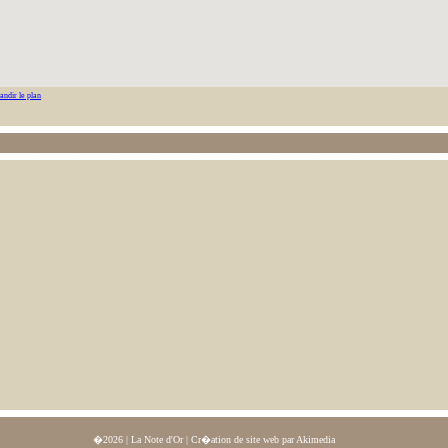
andir le plan
�2026 | La Note d'Or |
Cr�ation de site web par Akimedia